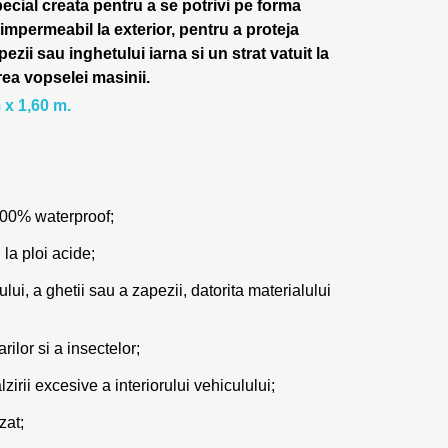
pecial creata pentru a se potrivi pe forma
 impermeabil la exterior, pentru a proteja
pezii sau inghetului iarna si un strat vatuit la
rea vopselei masinii.
 x 1,60 m.
100% waterproof;
 la ploi acide;
lui, a ghetii sau a zapezii, datorita materialului
ilor si a insectelor;
zirii excesive a interiorului vehiculului;
zat;