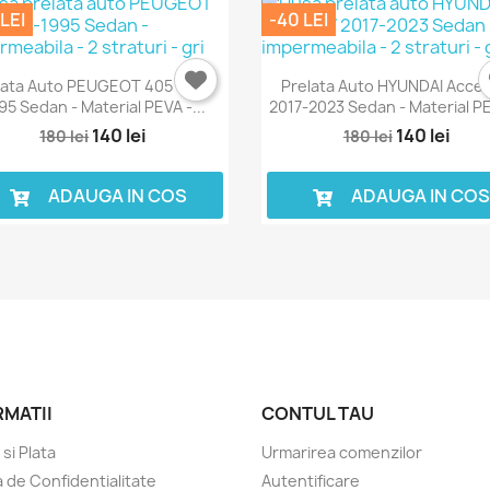
LEI
-40 LEI
lata Auto PEUGEOT 405 1987-
Prelata Auto HYUNDAI Accen
95 Sedan - Material PEVA -...
2017-2023 Sedan - Material PE
140 lei
140 lei
180 lei
180 lei
ADAUGA IN COS
ADAUGA IN CO
RMATII
CONTUL TAU
 si Plata
Urmarirea comenzilor
a de Confidentialitate
Autentificare