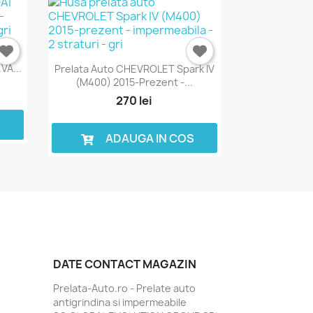
t V
VA...
Prelata Auto CHEVROLET Spark IV
(M400) 2015-Prezent -...
270 lei
S
ADAUGA IN COS
DATE CONTACT MAGAZIN
Prelata-Auto.ro - Prelate auto
antigrindina si impermeabile