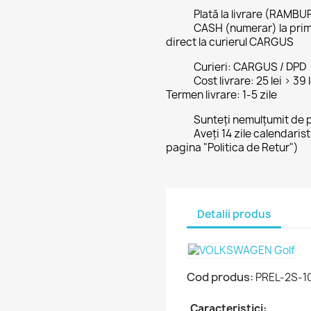
Plată la livrare (RAMBU
CASH (numerar) la prim
direct la curierul CARGUS
Curieri: CARGUS / DPD
Cost livrare: 25 lei > 39
Termen livrare: 1-5 zile
Sunteți nemulțumit de 
Aveți 14 zile calendaris
pagina "Politica de Retur")
Detalii produs
Cod produs:
PREL-2S-1
Caracteristici: