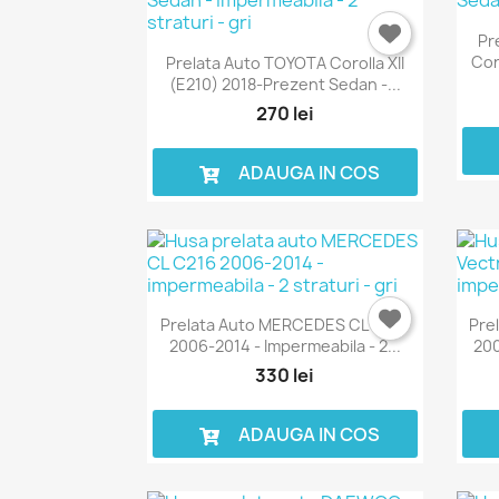
Pr
Cor
Prelata Auto TOYOTA Corolla XII
(E210) 2018-Prezent Sedan -...
270 lei
ADAUGA IN COS
Prelata Auto MERCEDES CL C216
Pre
2006-2014 - Impermeabila - 2...
200
330 lei
ADAUGA IN COS