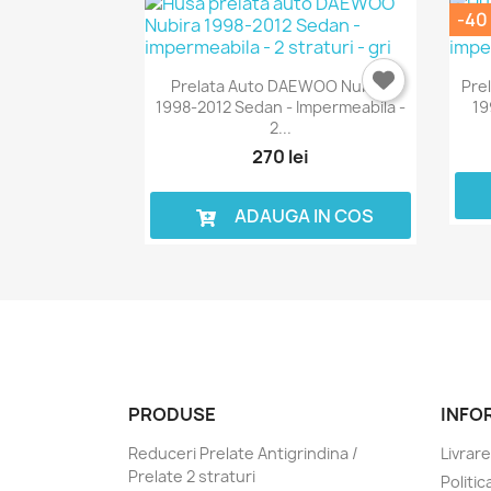
-40 
Prelata Auto DAEWOO Nubira
Pre
1998-2012 Sedan - Impermeabila -
19
2...
270 lei
ADAUGA IN COS
PRODUSE
INFO
Reduceri Prelate Antigrindina /
Livrare
Prelate 2 straturi
Politic