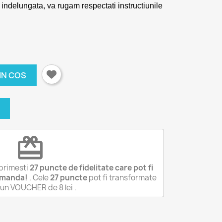
 indelungata, va rugam respectati instructiunile
IN COS
redeem
primesti
27
puncte de fidelitate care pot fi
omanda!
. Cele
27
puncte
pot fi transformate
r-un VOUCHER de
8 lei
.