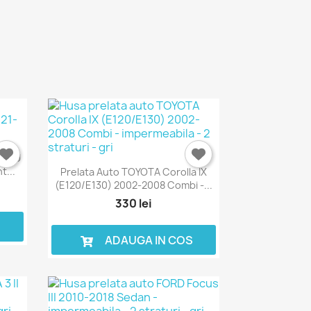
UBARU
t...
Prelata Auto TOYOTA Corolla IX
(E120/E130) 2002-2008 Combi -...
330 lei
S
ADAUGA IN COS