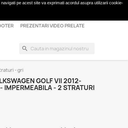
navigati pe acest site va exprimati acordul asupra utilizarii cookie-
shopping_cart

Cos
(0)
Autentificare
COOTER
PREZENTARI VIDEO PRELATE
search
aturi - gri
KSWAGEN GOLF VII 2012-
 IMPERMEABILA - 2 STRATURI