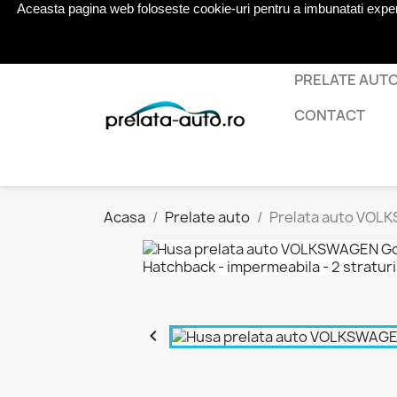
Aceasta pagina web foloseste cookie-uri pentru a imbunatati experien
Telefon:
0724 571 115
PRELATE AUT
CONTACT
Acasa
Prelate auto
Prelata auto VOLKS
