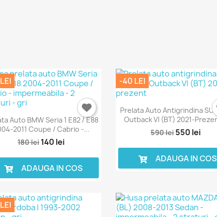
Anuleaza
Intra in cont
LEI
-40 LEI
Prelata Auto Antigrindina S
Outback VI (BT) 2021-Prezen
ata Auto BMW Seria 1 E82 / E88
04-2011 Coupe / Cabrio -...
550 lei
590 lei
140 lei
180 lei
ADAUGA IN CO
ADAUGA IN COS
LEI