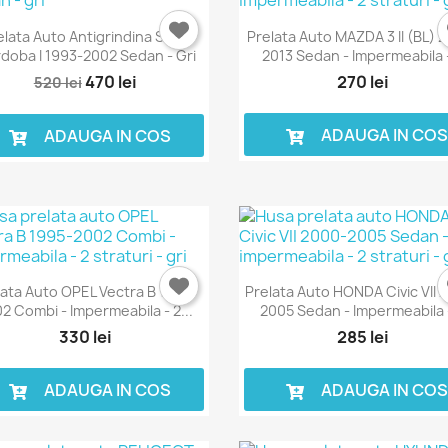
elata Auto Antigrindina SEAT
Prelata Auto MAZDA 3 II (BL) 
doba I 1993-2002 Sedan - Gri
2013 Sedan - Impermeabila -
470 lei
270 lei
520 lei
ADAUGA IN CO
ADAUGA IN COS
lata Auto OPEL Vectra B 1995-
Prelata Auto HONDA Civic VII 
2 Combi - Impermeabila - 2...
2005 Sedan - Impermeabila -
330 lei
285 lei
ADAUGA IN COS
ADAUGA IN CO