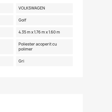
VOLKSWAGEN
Golf
4.35 m x 1.76 m x 1.60 m
Poliester acoperit cu
polimer
Gri
×
de