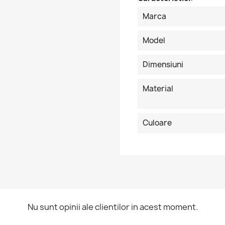
Marca
Model
Dimensiuni
Material
Culoare
ntra in cont
Nu sunt opinii ale clientilor in acest moment.
buie sa fi logat in contul de client pentru a salva produse in Lista 
orite.