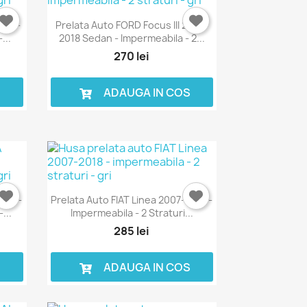
2008-
Prelata Auto FORD Focus III 2010-
...
2018 Sedan - Impermeabila - 2...
270 lei
S
ADAUGA IN COS
2000-
Prelata Auto FIAT Linea 2007-2018 -
...
Impermeabila - 2 Straturi...
285 lei
S
ADAUGA IN COS