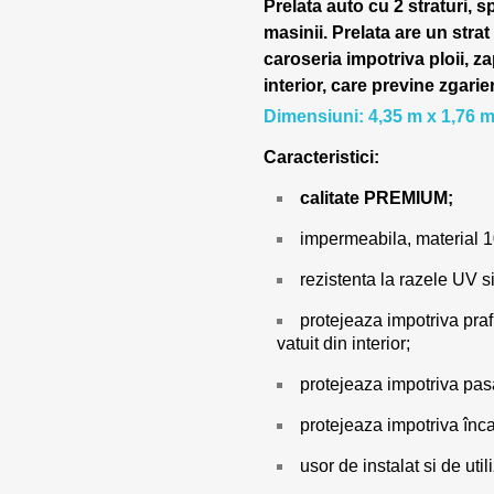
Prelata auto cu 2 straturi, s
masinii.
Prelata are un strat
caroseria impotriva ploii, za
interior, care previne zgarie
Dimensiuni: 4,35 m x 1,76 m
Caracteristici:
calitate PREMIUM;
impermeabila, material 
rezistenta la razele UV si
protejeaza impotriva prafu
vatuit din interior;
protejeaza impotriva pasar
protejeaza impotriva încal
usor de instalat si de utili