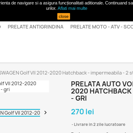
ta de navigare si a asigura funcționalitati aditionale. Continuand sa 
urilor.
Aflati mai multe
close
O
PRELATE ANTIGRINDINA
PRELATE MOTO - ATV - S
WAGEN Golf VII 2012-2020 Hatchback - impermeabila - 2 str
PRELATA AUTO VOL
2020 HATCHBACK -
- GRI
270 lei

Livrare in 2 zile lucratoare