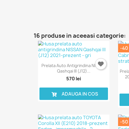
16 produse in aceeasi categorie:
-40 
Prelata Auto Antigrindina NISSAN
Qashqai III (J12)...
Prel
20
570 lei
ADAUGA IN COS
-50 