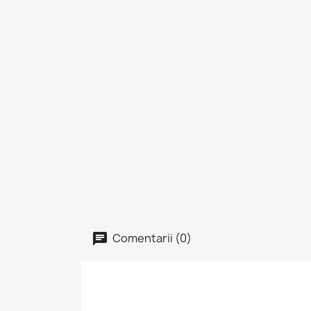
Comentarii (0)
I
Tre
Fav