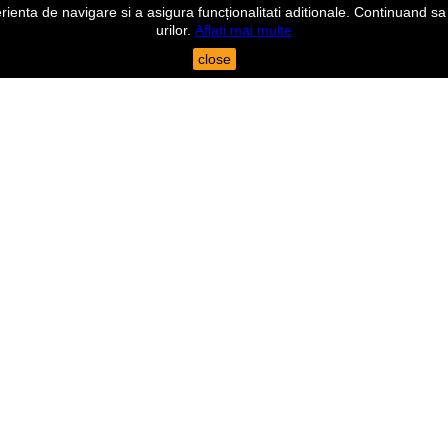
nta de navigare si a asigura funcționalitati aditionale. Continuand sa n
urilor.
Aflati mai multe
close