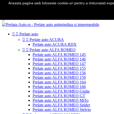
Aceasta pagina web foloseste cookie-uri pentru a imbunatati experie
Telefon:
0724 571 115

Autentificare
shopping_cart
Cos
(0)



Prelate auto


Prelate auto ACURA
Prelate auto ACURA RDX


Prelate auto ALFA ROMEO
Prelate auto ALFA ROMEO 145
Prelate auto ALFA ROMEO 146
Prelate auto ALFA ROMEO 147
Prelate auto ALFA ROMEO 155
Prelate auto ALFA ROMEO 156
Prelate auto ALFA ROMEO 159
Prelate auto ALFA ROMEO 164
Prelate auto ALFA ROMEO 166
Prelate auto ALFA ROMEO Giulia
Prelate auto ALFA ROMEO GT
Prelate auto ALFA ROMEO MiTo
Prelate auto ALFA ROMEO Spider
Prelate auto ALFA ROMEO Stelvio