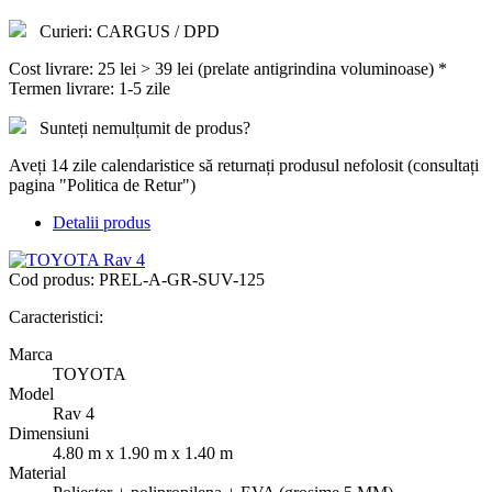
Curieri: CARGUS / DPD
Cost livrare: 25 lei > 39 lei (prelate antigrindina voluminoase) *
Termen livrare: 1-5 zile
Sunteți nemulțumit de produs?
Aveți 14 zile calendaristice să returnați produsul nefolosit (consultați
pagina "Politica de Retur")
Detalii produs
Cod produs:
PREL-A-GR-SUV-125
Caracteristici:
Marca
TOYOTA
Model
Rav 4
Dimensiuni
4.80 m x 1.90 m x 1.40 m
Material