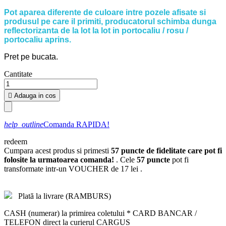
Pot aparea diferente de culoare intre pozele afisate si
produsul pe care il primiti, producatorul schimba dunga
reflectorizanta de la lot la lot in portocaliu / rosu /
portocaliu aprins.
Pret pe bucata.
Cantitate

Adauga in cos
help_outline
Comanda RAPIDA!
redeem
Cumpara acest produs si primesti
57
puncte de fidelitate care pot fi
folosite la urmatoarea comanda!
. Cele
57
puncte
pot fi
transformate intr-un VOUCHER de
17 lei
.
Plată la livrare (RAMBURS)
CASH (numerar) la primirea coletului * CARD BANCAR /
TELEFON direct la curierul CARGUS