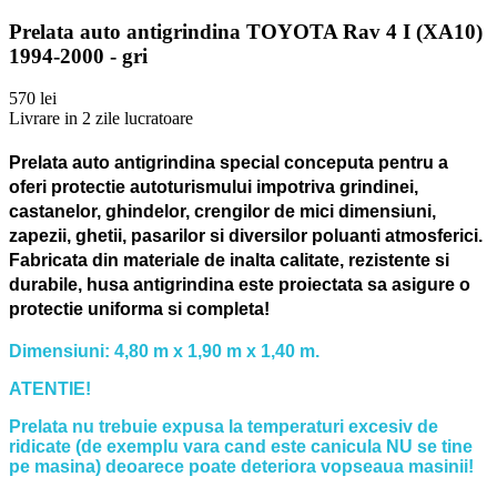
Prelata auto antigrindina TOYOTA Rav 4 I (XA10)
1994-2000 - gri
570 lei
Livrare in 2 zile lucratoare
Prelata auto antigrindina special conceputa pentru a
oferi protectie autoturismului impotriva grindinei,
castanelor, ghindelor, crengilor de mici dimensiuni,
zapezii, ghetii, pasarilor si diversilor poluanti atmosferici.
Fabricata din materiale de inalta calitate, rezistente si
durabile, husa antigrindina este proiectata sa asigure o
protectie uniforma si completa!
Dimensiuni: 4,80 m x 1,90 m x 1,40 m.
ATENTIE!
Prelata nu trebuie expusa la temperaturi excesiv de
ridicate (de exemplu vara cand este canicula NU se tine
pe masina) deoarece poate deteriora vopseaua masinii!