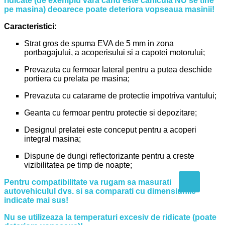
ridicate (de exemplu vara cand este canicula NU se tine
pe masina) deoarece poate deteriora vopseaua masinii!
Caracteristici:
Strat gros de spuma EVA de 5 mm in zona
portbagajului, a acoperisului si a capotei motorului;
Prevazuta cu fermoar lateral pentru a putea deschide
portiera cu prelata pe masina;
Prevazuta cu catarame de protectie impotriva vantului;
Geanta cu fermoar pentru protectie si depozitare;
Designul prelatei este conceput pentru a acoperi
integral masina;
Dispune de dungi reflectorizante pentru a creste
vizibilitatea pe timp de noapte;
Pentru compatibilitate va rugam sa masurati
autovehiculul dvs. si sa comparati cu dimensiunile
indicate mai sus!
Nu se utilizeaza la temperaturi excesiv de ridicate (poate