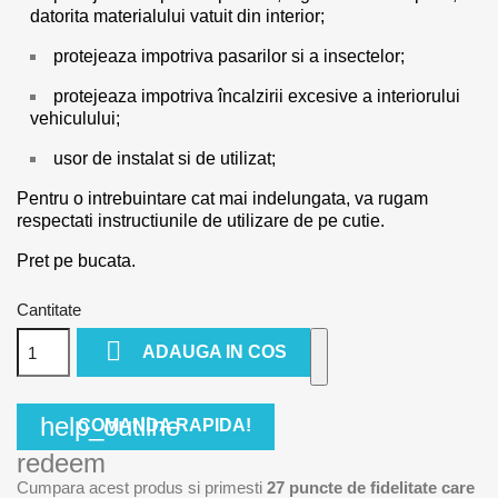
datorita materialului vatuit din interior;
protejeaza impotriva pasarilor si a insectelor;
protejeaza impotriva încalzirii excesive a interiorului
vehiculului;
usor de instalat si de utilizat;
Pentru o intrebuintare cat mai indelungata, va rugam
respectati instructiunile de utilizare de pe cutie.
Pret pe bucata.
Cantitate

ADAUGA IN COS
help_outline
COMANDA RAPIDA!
redeem
Cumpara acest produs si primesti
27
puncte de fidelitate care