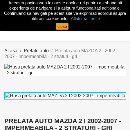
Aceasta pagina web foloseste cookie-uri pentru a imbunatati

experienta de navigare si a asigura funcționalitati aditionale.
Continuand sa navigati pe acest site va exprimati acordul asupra
utilizarii cookie-urilor.
Aflati mai multe
search
close
Acasa
Prelate auto
Prelata auto MAZDA 2 I 2002-
2007 - impermeabila - 2 straturi - gri
PRELATA AUTO MAZDA 2 I 2002-2007 -
IMPERMEABILA - 2 STRATURI - GRI