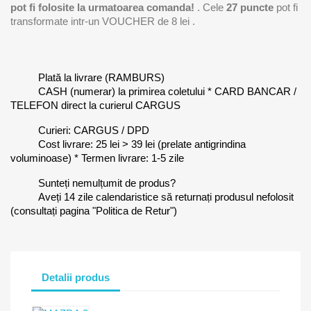
pot fi folosite la urmatoarea comanda!
. Cele
27
puncte
pot fi
transformate intr-un VOUCHER de
8 lei
.
Plată la livrare (RAMBURS)
CASH (numerar) la primirea coletului * CARD BANCAR /
TELEFON direct la curierul CARGUS
Curieri: CARGUS / DPD
Cost livrare: 25 lei > 39 lei (prelate antigrindina
voluminoase) * Termen livrare: 1-5 zile
Sunteți nemulțumit de produs?
Aveți 14 zile calendaristice să returnați produsul nefolosit
(consultați pagina "Politica de Retur")
Detalii produs