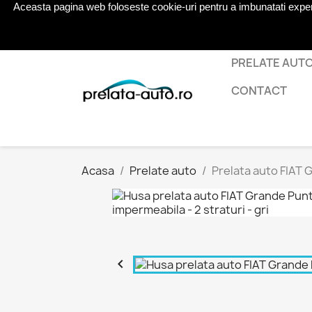
Aceasta pagina web foloseste cookie-uri pentru a imbunatati experien
Telefon:
0724 571 115
PRELATE AUT
CONTACT
Acasa
Prelate auto
Prelata auto FIAT 
