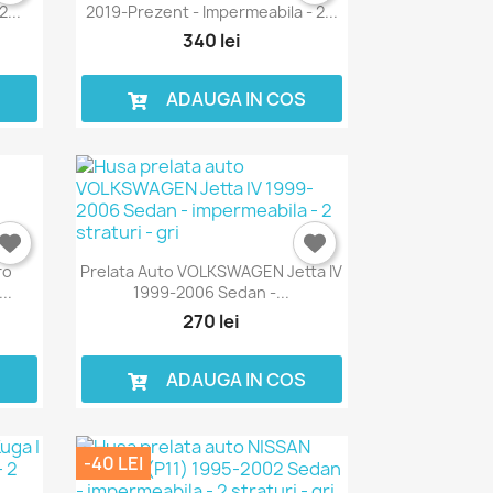
...
2019-Prezent - Impermeabila - 2...
340 lei
S
ADAUGA IN COS
ro
Prelata Auto VOLKSWAGEN Jetta IV
..
1999-2006 Sedan -...
270 lei
S
ADAUGA IN COS
-40 LEI