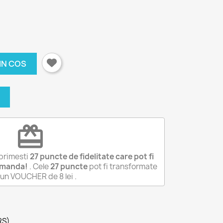
IN COS
redeem
primesti
27
puncte de fidelitate care pot fi
omanda!
. Cele
27
puncte
pot fi transformate
r-un VOUCHER de
8 lei
.
RS)