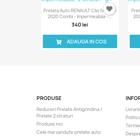
Prelata Auto RENAULT Clio IV 2012-
Pre
2020 Combi - Impermeabila -...
200
340 lei
ADAUGA IN COS
PRODUSE
INFO
Reduceri Prelate Antigrindina /
Livrare
Prelate 2 straturi
Politic
Produse noi
Termen
Cele mai vandute prelate auto
Despre