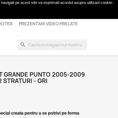
navigati pe acest site va exprimati acordul asupra utilizarii cookie-
shopping_cart

Cos
(0)
Autentificare
COOTER
PREZENTARI VIDEO PRELATE
search
AT GRANDE PUNTO 2005-2009
2 STRATURI - GRI
pecial creata pentru a se potrivi pe forma