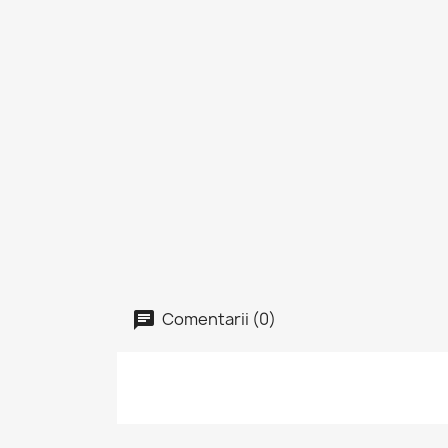
Comentarii (0)
I
Tre
Fav