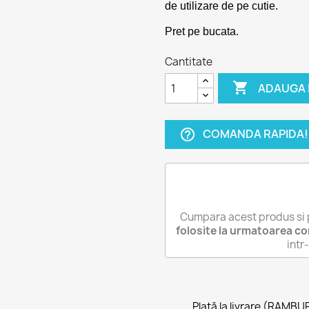
de utilizare de pe cutie.
Pret pe bucata.
Cantitate

ADAUGA 
COMANDA RAPIDA!
help_outline
Cumpara acest produs si 
folosite la urmatoarea c
int
Plată la livrare (RAMBU