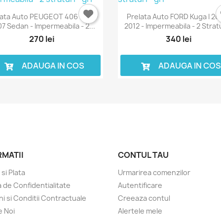
lata Auto PEUGEOT 406 1995-
Prelata Auto FORD Kuga I 20
7 Sedan - Impermeabila - 2...
2012 - Impermeabila - 2 Stratu
270 lei
340 lei
ADAUGA IN COS
ADAUGA IN CO
RMATII
CONTUL TAU
 si Plata
Urmarirea comenzilor
a de Confidentialitate
Autentificare
i si Conditii Contractuale
Creeaza contul
 Noi
Alertele mele