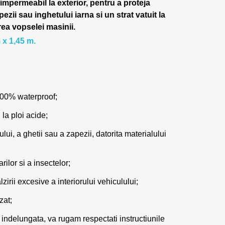
 impermeabil la exterior, pentru a proteja
pezii sau inghetului iarna si un strat vatuit la
rea vopselei masinii.
 x 1,45 m.
100% waterproof;
 la ploi acide;
lui, a ghetii sau a zapezii, datorita materialului
ilor si a insectelor;
zirii excesive a interiorului vehiculului;
zat;
 indelungata, va rugam respectati instructiunile