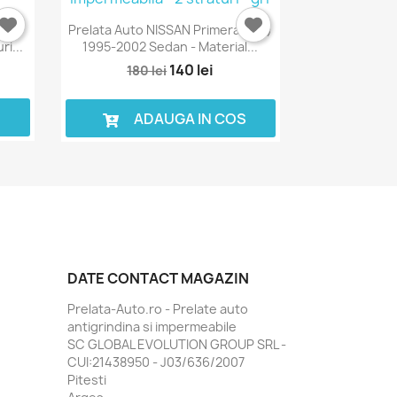
08-
Prelata Auto NISSAN Primera (P11)
ri...
1995-2002 Sedan - Material...
140 lei
180 lei
S
ADAUGA IN COS
DATE CONTACT MAGAZIN
Prelata-Auto.ro - Prelate auto
antigrindina si impermeabile
SC GLOBAL EVOLUTION GROUP SRL -
CUI:21438950 - J03/636/2007
Pitesti