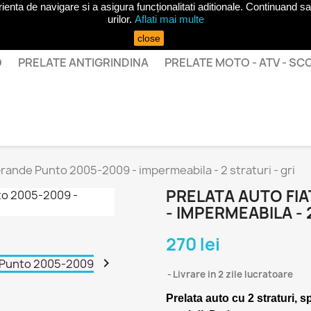
ta de navigare si a asigura funcționalitati aditionale. Continuand sa 
urilor.
Aflati mai multe
close
O
PRELATE ANTIGRINDINA
PRELATE MOTO - ATV - S
Grande Punto 2005-2009 - impermeabila - 2 straturi - gri
PRELATA AUTO FI
- IMPERMEABILA - 
270 lei

Livrare in 2 zile lucratoare
Prelata auto cu 2 straturi, s