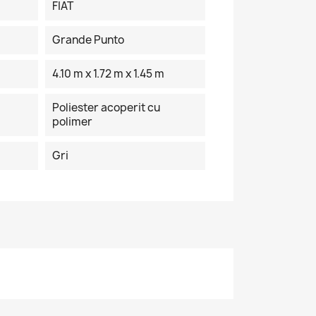
FIAT
Grande Punto
4.10 m x 1.72 m x 1.45 m
Poliester acoperit cu
polimer
Gri
×
de