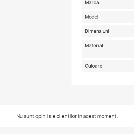
Marca
Model
Dimensiuni
Material
Culoare
ntra in cont
Nu sunt opinii ale clientilor in acest moment.
buie sa fi logat in contul de client pentru a salva produse in Lista 
orite.