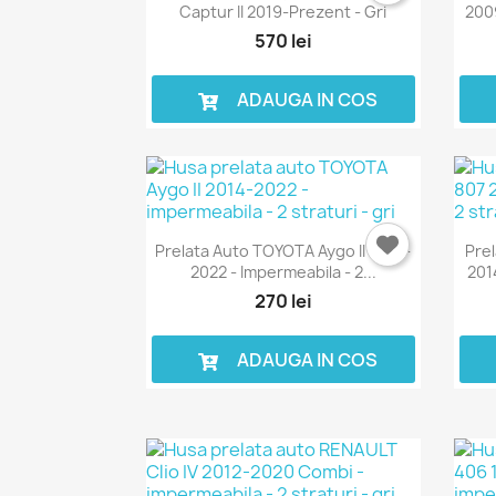
Captur II 2019-Prezent - Gri
2009
570 lei
ADAUGA IN COS
Prelata Auto TOYOTA Aygo II 2014-
Pre
2022 - Impermeabila - 2...
2014
270 lei
ADAUGA IN COS