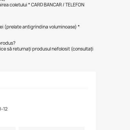
irea coletului * CARD BANCAR / TELEFON
 lei (prelate antigrindina voluminoase) *
produs?
tice să returnați produsul nefolosit (consultați
0-12