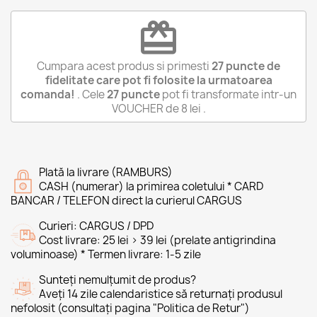
redeem
Cumpara acest produs si primesti
27
puncte de
fidelitate care pot fi folosite la urmatoarea
comanda!
. Cele
27
puncte
pot fi transformate intr-un
VOUCHER de
8 lei
.
Plată la livrare (RAMBURS)
CASH (numerar) la primirea coletului * CARD
BANCAR / TELEFON direct la curierul CARGUS
Curieri: CARGUS / DPD
Cost livrare: 25 lei > 39 lei (prelate antigrindina
voluminoase) * Termen livrare: 1-5 zile
Sunteți nemulțumit de produs?
Aveți 14 zile calendaristice să returnați produsul
nefolosit (consultați pagina "Politica de Retur")