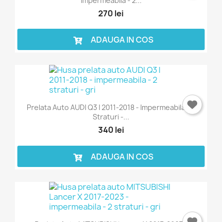
Impermeabila - 2...
270 lei
ADAUGA IN COS
×
Intra in cont
Prelata Auto AUDI Q3 I 2011-2018 - Impermeabila - 2
Straturi -...
340 lei
Trebuie sa fi logat in contul de client pentru a salva
produse in Lista de Favorite.
ADAUGA IN COS
Anuleaza
Intra in cont