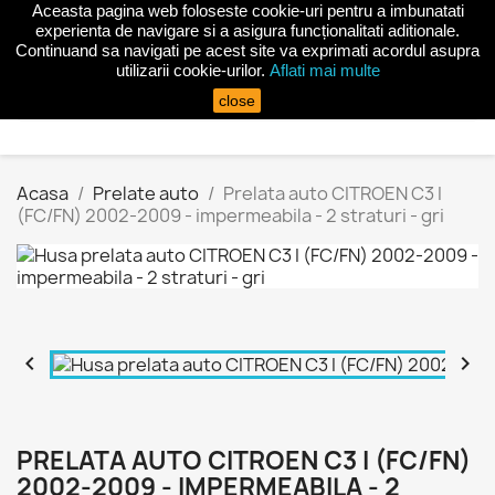
Aceasta pagina web foloseste cookie-uri pentru a imbunatati
shopping_cart


(0)
experienta de navigare si a asigura funcționalitati aditionale.
Continuand sa navigati pe acest site va exprimati acordul asupra
utilizarii cookie-urilor.
Aflati mai multe
search
close
Acasa
Prelate auto
Prelata auto CITROEN C3 I
(FC/FN) 2002-2009 - impermeabila - 2 straturi - gri


PRELATA AUTO CITROEN C3 I (FC/FN)
2002-2009 - IMPERMEABILA - 2