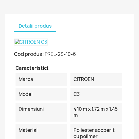
Detalii produs
Cod produs:
PREL-2S-10-6
Caracteristici:
Marca
CITROEN
Model
C3
Dimensiuni
4.10 m x 1.72 m x 1.45
m
Material
Poliester acoperit
cu polimer