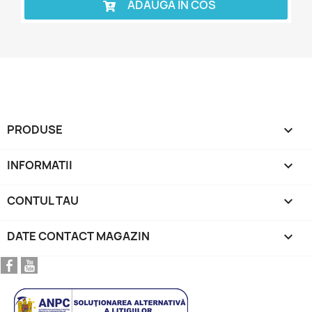
ADAUGA IN COS
PRODUSE

INFORMATII

CONTUL TAU

DATE CONTACT MAGAZIN
keyboard_arrow_down