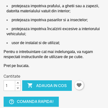
protejeaza impotriva prafului, a ghetii sau a zapezii,
datorita materialului vatuit din interior;
protejeaza impotriva pasarilor si a insectelor;
protejeaza impotriva încalzirii excesive a interiorului
vehiculului;
usor de instalat si de utilizat;
Pentru o intrebuintare cat mai indelungata, va rugam
respectati instructiunile de utilizare de pe cutie.
Pret pe bucata.
Cantitate

ADAUGA IN COS
COMANDA RAPIDA!
help_outline