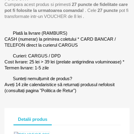
Cumpara acest produs si primesti
27
puncte de fidelitate care
pot fi folosite la urmatoarea comanda!
. Cele
27
puncte
pot fi
transformate intr-un VOUCHER de
8 lei
.
Plată la livrare (RAMBURS)
CASH (numerar) la primirea coletului * CARD BANCAR /
TELEFON direct la curierul CARGUS
Curieri: CARGUS / DPD
Cost livrare: 25 lei > 39 lei (prelate antigrindina voluminoase) *
Termen livrare: 1-5 zile
Sunteți nemulțumit de produs?
Aveți 14 zile calendaristice să returnați produsul nefolosit
(consultați pagina "Politica de Retur")
Detalii produs