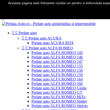
Aceasta pagina web foloseste cookie-uri pentru a imbunatati experie
Telefon:
0724 571 115

Autentificare
shopping_cart
Cos
(0)



Prelate auto


Prelate auto ACURA
Prelate auto ACURA RDX


Prelate auto ALFA ROMEO
Prelate auto ALFA ROMEO 145
Prelate auto ALFA ROMEO 146
Prelate auto ALFA ROMEO 147
Prelate auto ALFA ROMEO 155
Prelate auto ALFA ROMEO 156
Prelate auto ALFA ROMEO 159
Prelate auto ALFA ROMEO 164
Prelate auto ALFA ROMEO 166
Prelate auto ALFA ROMEO Giulia
Prelate auto ALFA ROMEO GT
Prelate auto ALFA ROMEO MiTo
Prelate auto ALFA ROMEO Spider
Prelate auto ALFA ROMEO Stelvio