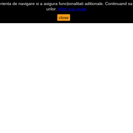
nta de navigare si a asigura funcționalitati aditionale. Continuand sa n
urilor.
Aflati mai multe
close