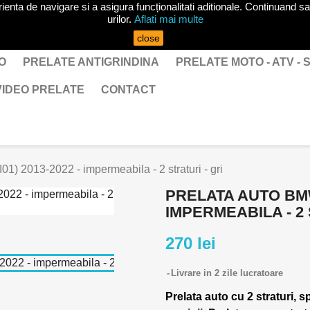
ta de navigare si a asigura funcționalitati aditionale. Continuand sa 
urilor.
Aflati mai multe
close
O
PRELATE ANTIGRINDINA
PRELATE MOTO - ATV -
VIDEO PRELATE
CONTACT
01) 2013-2022 - impermeabila - 2 straturi - gri
PRELATA AUTO BMW I
IMPERMEABILA - 2 
270 lei
Livrare in 2 zile lucratoare
Prelata auto cu 2 straturi, s