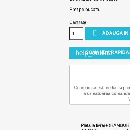
Pret pe bucata.
Cantitate

ADAUGA IN
help_outline
COMANDA RAPIDA
Cumpara acest produs si pri
la urmatoarea comanda
Plată la livrare (RAMBUR