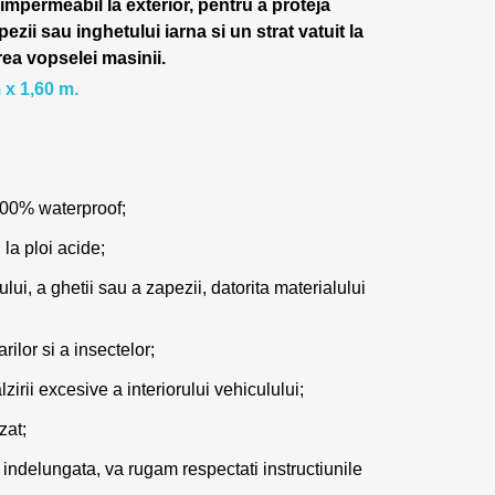
 impermeabil la exterior, pentru a proteja
pezii sau inghetului iarna si un strat vatuit la
rea vopselei masinii.
 x 1,60 m.
100% waterproof;
 la ploi acide;
lui, a ghetii sau a zapezii, datorita materialului
ilor si a insectelor;
zirii excesive a interiorului vehiculului;
zat;
 indelungata, va rugam respectati instructiunile