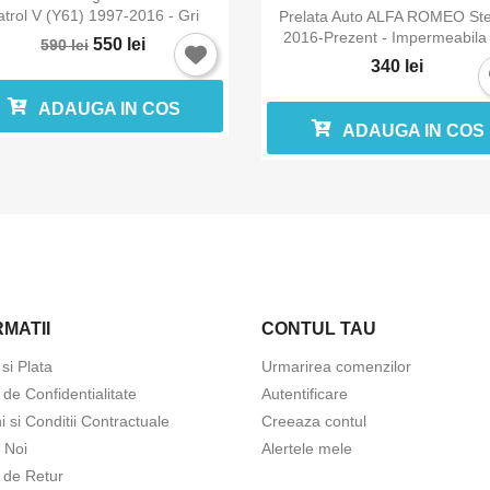

Vizualizare rapida
atrol V (Y61) 1997-2016 - Gri
Prelata Auto ALFA ROMEO Ste
2016-Prezent - Impermeabila -
550 lei
590 lei
340 lei
ADAUGA IN COS
ADAUGA IN COS
MATII
CONTUL TAU
 si Plata
Urmarirea comenzilor
a de Confidentialitate
Autentificare
 si Conditii Contractuale
Creeaza contul
 Noi
Alertele mele
a de Retur