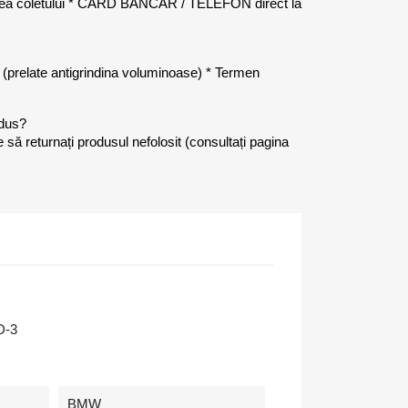
rea coletului * CARD BANCAR / TELEFON direct la
ei (prelate antigrindina voluminoase) * Termen
odus?
e să returnați produsul nefolosit (consultați pagina
D-3
BMW