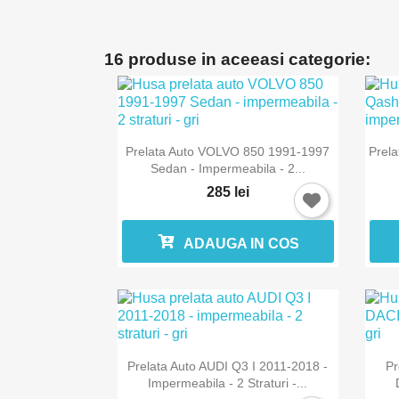
16 produse in aceeasi categorie:

Vizualizare rapida
Prelata Auto VOLVO 850 1991-1997
Prel
Sedan - Impermeabila - 2...
285 lei
ADAUGA IN COS

Vizualizare rapida
Prelata Auto AUDI Q3 I 2011-2018 -
Pr
Impermeabila - 2 Straturi -...