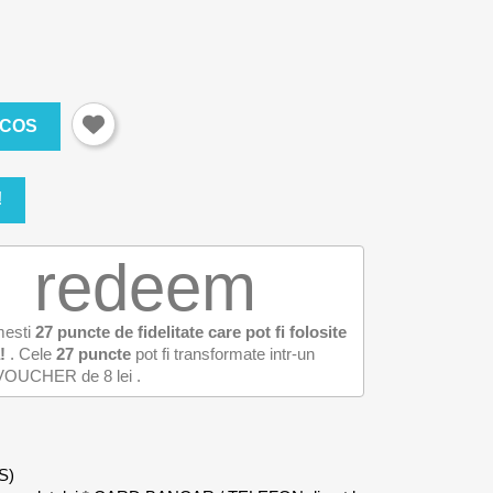
 COS
!
redeem
mesti
27
puncte de fidelitate care pot fi folosite
!
. Cele
27
puncte
pot fi transformate intr-un
VOUCHER de
8 lei
.
S)