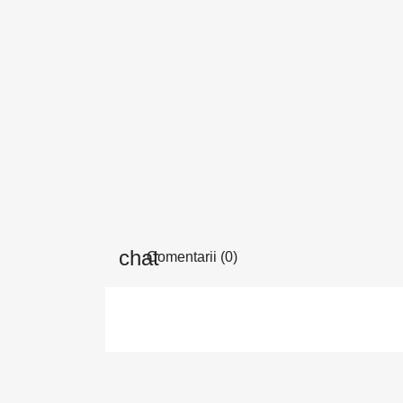
Comentarii (0)
In
Tre
Fav