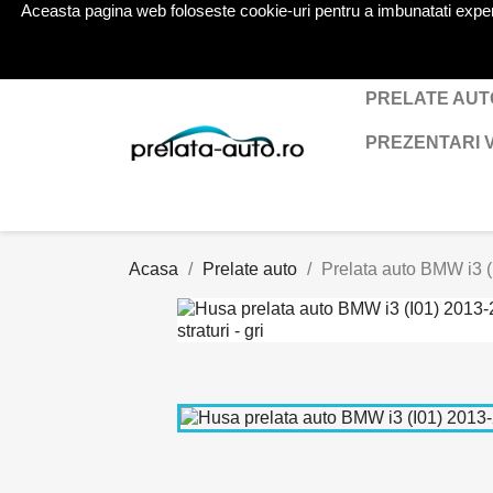
Aceasta pagina web foloseste cookie-uri pentru a imbunatati experien
Telefon:
0724 571 115
PRELATE AUT
PREZENTARI 
Acasa
Prelate auto
Prelata auto BMW i3 (I