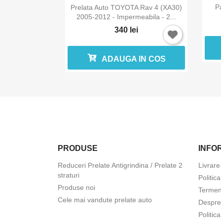

Vizualizare rapida
P
Prelata Auto TOYOTA Rav 4 (XA30)
2005-2012 - Impermeabila - 2...
340 lei
ADAUGA IN COS
PRODUSE
INFOR
Reduceri Prelate Antigrindina / Prelate 2
Livrare
straturi
Politic
Produse noi
Termeni
Cele mai vandute prelate auto
Despre
Politic