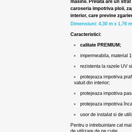
masinii.
Prelata are un strat
caroseria impotriva ploii, za
interior, care previne zgarie
Dimensiuni: 4,30 m x 1,76 m
Caracteristici:
calitate PREMIUM;
impermeabila, material 
rezistenta la razele UV si
protejeaza impotriva prafu
vatuit din interior;
protejeaza impotriva pasar
protejeaza impotriva încal
usor de instalat si de utili
Pentru o intrebuintare cat mai
de utilizare de pe cutie.