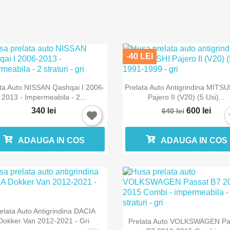
Anuleaza
Intra in cont
-40 LEI


Vizualizare rapida
Vizualizare rapida
ata Auto NISSAN Qashqai I 2006-
Prelata Auto Antigrindina MITS
2013 - Impermeabila - 2...
Pajero II (V20) (5 Usi)...
340 lei
600 lei
640 lei
ADAUGA IN COS
ADAUGA IN COS

Vizualizare rapida
elata Auto Antigrindina DACIA

Vizualizare rapida
Dokker Van 2012-2021 - Gri
Prelata Auto VOLKSWAGEN Pa