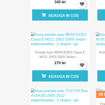
340 lei
ADAUGA IN COS

Vizualizare rapida
Prelata Auto MERCEDES Clasa E
Prel
W211 2002-2009 Sedan -...
270 lei
ADAUGA IN COS
-40 
Pre