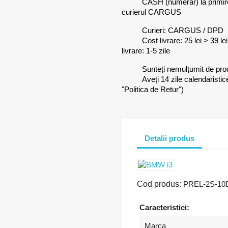
CASH (numerar) la primi
curierul CARGUS
Curieri: CARGUS / DPD
Cost livrare: 25 lei > 39 l
livrare: 1-5 zile
Sunteți nemulțumit de pr
Aveți 14 zile calendaristic
"Politica de Retur")
Detalii produs
Cod produs:
PREL-2S-10
Caracteristici:
Marca