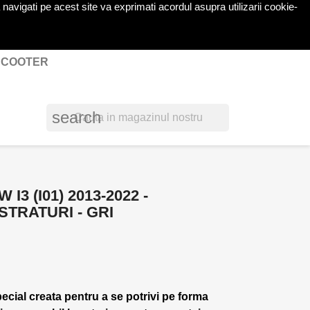
navigati pe acest site va exprimati acordul asupra utilizarii cookie-
shopping_cart

Cos
(0)
Autentificare
 SCOOTER
search
3 (I01) 2013-2022 -
STRATURI - GRI
pecial creata pentru a se potrivi pe forma