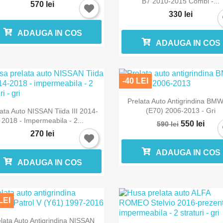
B7 2010-2015 Combi -...
570 lei
330 lei
ADAUGA IN COS
ADAUGA IN COS
-40 LEI

Vizualizare rapida
Prelata Auto Antigrindina BM

Vizualizare rapida
(E70) 2006-2013 - Gri
ata Auto NISSAN Tiida III 2014-
2018 - Impermeabila - 2...
550 lei
590 lei
270 lei
ADAUGA IN COS
ADAUGA IN COS
LEI

Vizualizare rapida
lata Auto Antigrindina NISSAN