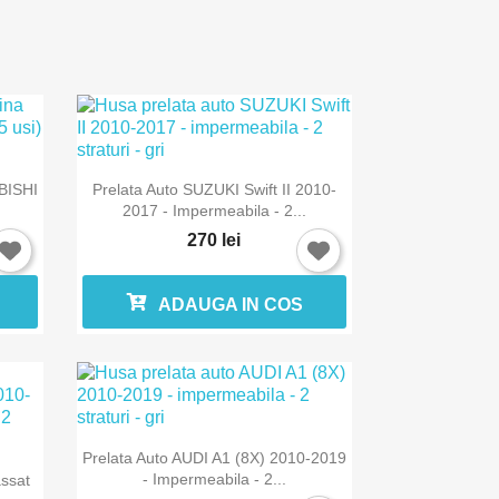

Vizualizare rapida
UBISHI
Prelata Auto SUZUKI Swift II 2010-
2017 - Impermeabila - 2...
270 lei
ADAUGA IN COS

Vizualizare rapida
Prelata Auto AUDI A1 (8X) 2010-2019
- Impermeabila - 2...
ssat