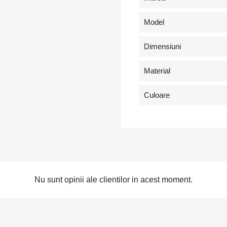
Model
Dimensiuni
Material
Culoare
Nu sunt opinii ale clientilor in acest moment.
tra in cont
buie sa fi logat in contul de client pentru a salva produse in Lista de
orite.