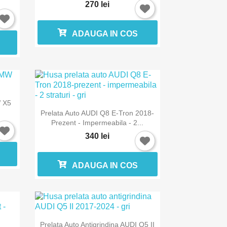
270 lei
ADAUGA IN COS
W X5

Vizualizare rapida
Prelata Auto AUDI Q8 E-Tron 2018-
Prezent - Impermeabila - 2...
340 lei
ADAUGA IN COS

Vizualizare rapida
Prelata Auto Antigrindina AUDI Q5 II