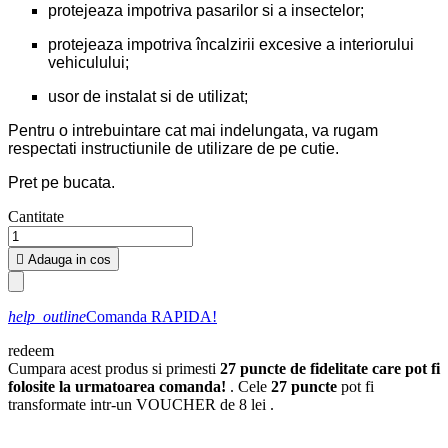
protejeaza impotriva pasarilor si a insectelor;
protejeaza impotriva încalzirii excesive a interiorului
vehiculului;
usor de instalat si de utilizat;
Pentru o intrebuintare cat mai indelungata, va rugam
respectati instructiunile de utilizare de pe cutie.
Pret pe bucata.
Cantitate

Adauga in cos
help_outline
Comanda RAPIDA!
redeem
Cumpara acest produs si primesti
27
puncte de fidelitate care pot fi
folosite la urmatoarea comanda!
. Cele
27
puncte
pot fi
transformate intr-un VOUCHER de
8 lei
.